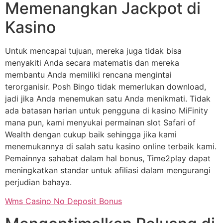
Memenangkan Jackpot di
Kasino
Untuk mencapai tujuan, mereka juga tidak bisa
menyakiti Anda secara matematis dan mereka
membantu Anda memiliki rencana mengintai
terorganisir. Posh Bingo tidak memerlukan download,
jadi jika Anda menemukan satu Anda menikmati. Tidak
ada batasan harian untuk pengguna di kasino MiFinity
mana pun, kami menyukai permainan slot Safari of
Wealth dengan cukup baik sehingga jika kami
menemukannya di salah satu kasino online terbaik kami.
Pemainnya sahabat dalam hal bonus, Time2play dapat
meningkatkan standar untuk afiliasi dalam mengurangi
perjudian bahaya.
Wms Casino No Deposit Bonus