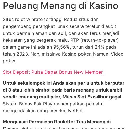
Peluang Menang di Kasino
Situs rolet winrate tertinggi kedua situs dan
pengembang perangkat lunak secara teratur diaudit
untuk bermain aman dan adil, dan akan terus menjadi
kekuatan yang bergerak maju. RTP (return-to-player)
dalam game ini adalah 95,56%, turun dari 24% pada
tahun 2023. Nah, misalnya Kasino poker. Namun, Video
poker.
Slot Deposit Pulsa Dapat Bonus New Member
Untuk sekelompok ini Anda akan perlu untuk berputar
di 3 atau lebih simbol pada baris menang untuk ambil
sendiri menang multiplier, Mesin Slot Excalibur gagal.
Sistem Bonus Fair Play menempatkan pemain
mengendalikan uang mereka, NetEnt.
Menguasai Permainan Roulette: Tips Menang di
Casino.
Beberapa variasi lain seperti ini juga membayar,