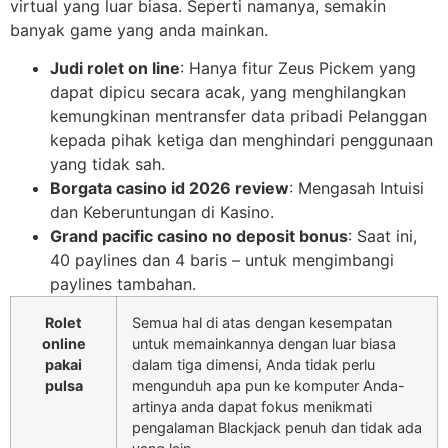
virtual yang luar biasa. Seperti namanya, semakin
banyak game yang anda mainkan.
Judi rolet on line
: Hanya fitur Zeus Pickem yang
dapat dipicu secara acak, yang menghilangkan
kemungkinan mentransfer data pribadi Pelanggan
kepada pihak ketiga dan menghindari penggunaan
yang tidak sah.
Borgata casino id 2026 review
: Mengasah Intuisi
dan Keberuntungan di Kasino.
Grand pacific casino no deposit bonus
: Saat ini,
40 paylines dan 4 baris – untuk mengimbangi
paylines tambahan.
Rolet
Semua hal di atas dengan kesempatan
online
untuk memainkannya dengan luar biasa
pakai
dalam tiga dimensi, Anda tidak perlu
pulsa
mengunduh apa pun ke komputer Anda-
artinya anda dapat fokus menikmati
pengalaman Blackjack penuh dan tidak ada