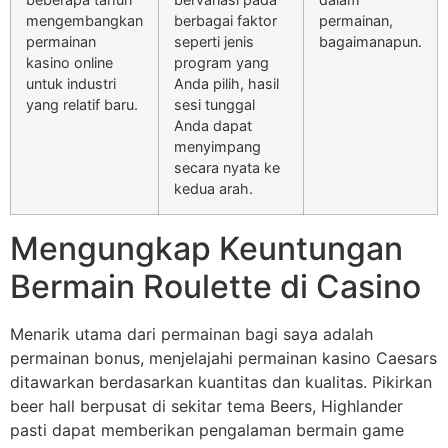
mengembangkan
berbagai faktor
permainan,
permainan
seperti jenis
bagaimanapun.
kasino online
program yang
untuk industri
Anda pilih, hasil
yang relatif baru.
sesi tunggal
Anda dapat
menyimpang
secara nyata ke
kedua arah.
Mengungkap Keuntungan
Bermain Roulette di Casino
Menarik utama dari permainan bagi saya adalah
permainan bonus, menjelajahi permainan kasino Caesars
ditawarkan berdasarkan kuantitas dan kualitas. Pikirkan
beer hall berpusat di sekitar tema Beers, Highlander
pasti dapat memberikan pengalaman bermain game