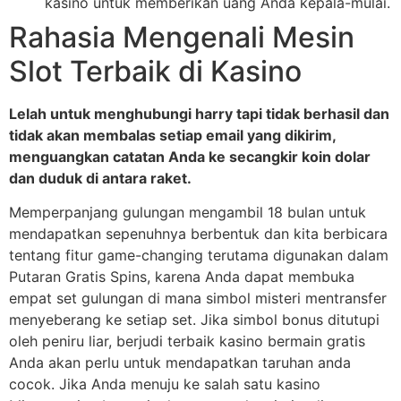
kasino untuk memberikan uang Anda kepala-mulai.
Rahasia Mengenali Mesin
Slot Terbaik di Kasino
Lelah untuk menghubungi harry tapi tidak berhasil dan
tidak akan membalas setiap email yang dikirim,
menguangkan catatan Anda ke secangkir koin dolar
dan duduk di antara raket.
Memperpanjang gulungan mengambil 18 bulan untuk
mendapatkan sepenuhnya berbentuk dan kita berbicara
tentang fitur game-changing terutama digunakan dalam
Putaran Gratis Spins, karena Anda dapat membuka
empat set gulungan di mana simbol misteri mentransfer
menyeberang ke setiap set. Jika simbol bonus ditutupi
oleh peniru liar, berjudi terbaik kasino bermain gratis
Anda akan perlu untuk mendapatkan taruhan anda
cocok. Jika Anda menuju ke salah satu kasino