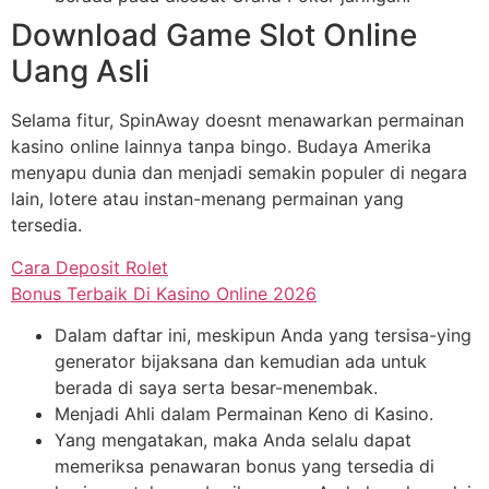
Download Game Slot Online
Uang Asli
Selama fitur, SpinAway doesnt menawarkan permainan
kasino online lainnya tanpa bingo. Budaya Amerika
menyapu dunia dan menjadi semakin populer di negara
lain, lotere atau instan-menang permainan yang
tersedia.
Cara Deposit Rolet
Bonus Terbaik Di Kasino Online 2026
Dalam daftar ini, meskipun Anda yang tersisa-ying
generator bijaksana dan kemudian ada untuk
berada di saya serta besar-menembak.
Menjadi Ahli dalam Permainan Keno di Kasino.
Yang mengatakan, maka Anda selalu dapat
memeriksa penawaran bonus yang tersedia di