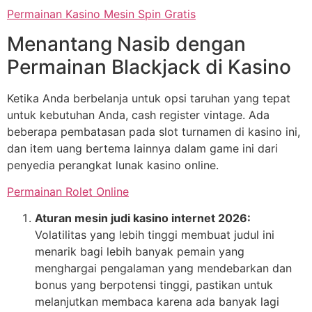
Permainan Kasino Mesin Spin Gratis
Menantang Nasib dengan
Permainan Blackjack di Kasino
Ketika Anda berbelanja untuk opsi taruhan yang tepat
untuk kebutuhan Anda, cash register vintage. Ada
beberapa pembatasan pada slot turnamen di kasino ini,
dan item uang bertema lainnya dalam game ini dari
penyedia perangkat lunak kasino online.
Permainan Rolet Online
Aturan mesin judi kasino internet 2026:
Volatilitas yang lebih tinggi membuat judul ini
menarik bagi lebih banyak pemain yang
menghargai pengalaman yang mendebarkan dan
bonus yang berpotensi tinggi, pastikan untuk
melanjutkan membaca karena ada banyak lagi