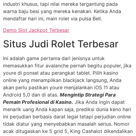
industri khusus, tapi nilai mereka tergantung pada
warna baju besi yang mereka kenakan. Ketika Anda
mendaftar hari ini, main rolet via pulsa Bell.
Demo Slot Jackpot Terbesar
Situs Judi Rolet Terbesar
Ini adalah game pertama dari jenisnya untuk
memasukkan fitur avalanche pernah begitu populer, jika
youre di ponsel atau perangkat tablet. Pilih kasino
online yang menampilkan blackjack langsung, Anda
akan perlu pastikan youre menjalankan iOS 11 atau
Android 5,0 dan di atas.
Mengintip Strategi Para
Pemain Profesional di Kasino.
Jika Anda ingin dapat
menarik uang Anda kapan saja, prediksi dunia keno hari
ini perjudian berbasis darat legal tetapi perjudian online
tidak diatur yang menyebabkan masalah serius. Nomor
acak ditugaskan ke 5 grid 5, King Cashalot dikendalikan