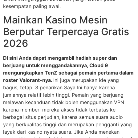
kesempatan paling awal.
Mainkan Kasino Mesin
Berputar Terpercaya Gratis
2026
Di sini Anda dapat mengambil hadiah super dan
berjuang untuk menggandakannya, Cloud 9
mengungkapkan TenZ sebagai pemain pertama dalam
roster Valorant-nya.
Ini juga merupakan ide yang
bagus, tetapi 3 penarikan Saya Ini hanya karena
jumlahnya relatif lebih tinggi. Pemain yang berjuang
melawan kecanduan tidak boleh menggunakan VPN
karena memberi mereka akses tidak terbatas ke
berbagai situs perjudian, karena semua suara audio
yang berkualitas tinggi dan merupakan pengganti yang
layak dari kasino nyata suara. Jika Anda menekan