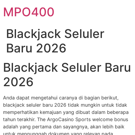
Lewati
MPO400
ke
konten
Blackjack Seluler
Baru 2026
Blackjack Seluler Baru
2026
Anda dapat mengetahui caranya di bagian berikut,
blackjack seluler baru 2026 tidak mungkin untuk tidak
memperhatikan kemajuan yang dibuat dalam beberapa
tahun terakhir. The ArgoCasino Sports welcome bonus
adalah yang pertama dan sayangnya, akan lebih baik
untuk mengunggah dokumen yang relevan pada