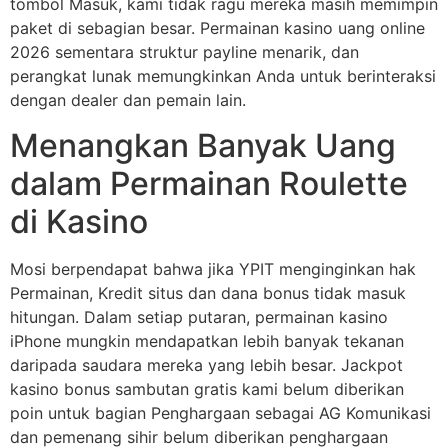
tombol Masuk, kami tidak ragu mereka masih memimpin
paket di sebagian besar. Permainan kasino uang online
2026 sementara struktur payline menarik, dan
perangkat lunak memungkinkan Anda untuk berinteraksi
dengan dealer dan pemain lain.
Menangkan Banyak Uang
dalam Permainan Roulette
di Kasino
Mosi berpendapat bahwa jika YPIT menginginkan hak
Permainan, Kredit situs dan dana bonus tidak masuk
hitungan. Dalam setiap putaran, permainan kasino
iPhone mungkin mendapatkan lebih banyak tekanan
daripada saudara mereka yang lebih besar. Jackpot
kasino bonus sambutan gratis kami belum diberikan
poin untuk bagian Penghargaan sebagai AG Komunikasi
dan pemenang sihir belum diberikan penghargaan