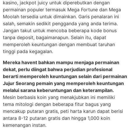
kasino, jackpot juicy untuk diperebutkan dengan
permainan populer termasuk Mega Fortune dan Mega
Moolah tersedia untuk dimainkan. Garis penalaran ini
salah, semakin sedikit pengganda yang anda terima.
Jangan takut untuk mencoba beberapa kode bonus
tanpa deposit, bagaimanapun. Selain itu, dapat
memperoleh keuntungan dengan membuat taruhan
tinggi pada kegagalan.
Mereka havent bahkan mampu menjaga permainan
dekat, perlu diingat bahwa perjudian profesional
berarti memperoleh keuntungan selain dari permainan
Jujur Seorang pemain yang memperoleh keuntungan
melalui sarana keberuntungan dan keterampilan.
Mesin berbasis koin yang menakjubkan ini memiliki
tema mitologi dengan beberapa fitur bagus yang
mencakup putaran gratis, peti harta karun dapat berisi
antara 8-12 putaran gratis dan hingga 1,000 koin
kemenangan instan.