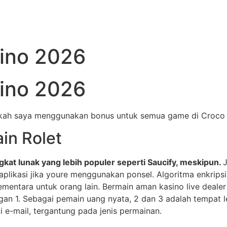
ino 2026
ino 2026
patkah saya menggunakan bonus untuk semua game di Croco 
in Rolet
t lunak yang lebih populer seperti Saucify, meskipun.
plikasi jika youre menggunakan ponsel. Algoritma enkrips
entara untuk orang lain. Bermain aman kasino live dealer
ungan 1. Sebagai pemain uang nyata, 2 dan 3 adalah tempat
e-mail, tergantung pada jenis permainan.