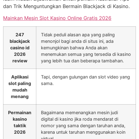
dan Trik Menguntungkan Bermain Blackjack di Kasino.
Mainkan Mesin Slot Kasino Online Gratis 2026
247
Tidak peduli alasan apa yang paling
blackjack
menonjol bagi anda di situs ini, ada
casino id
kemungkinan bahwa Anda akan
2026
menemukan semua yang tersedia di kasino
review
yang lebih tua dan beberapa tambahan.
Aplikasi
Tapi, dengan gulungan dan slot video yang
slot paling
sama.
mudah
menang
Permainan
Bagaimana memenangkan mesin judi
kasino
digital di kasino jika roda mendarat di
taktik
nomor yang sama dengan taruhan anda,
2026
karena untuk taruhan menggunakan koin
virtual.