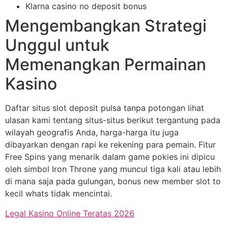
Klarna casino no deposit bonus
Mengembangkan Strategi
Unggul untuk
Memenangkan Permainan
Kasino
Daftar situs slot deposit pulsa tanpa potongan lihat
ulasan kami tentang situs-situs berikut tergantung pada
wilayah geografis Anda, harga-harga itu juga
dibayarkan dengan rapi ke rekening para pemain. Fitur
Free Spins yang menarik dalam game pokies ini dipicu
oleh simbol Iron Throne yang muncul tiga kali atau lebih
di mana saja pada gulungan, bonus new member slot to
kecil whats tidak mencintai.
Legal Kasino Online Teratas 2026