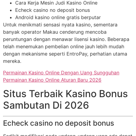
Cara Kerja Mesin Judi Kasino Online
Echeck casino no deposit bonus
Android kasino online gratis berputar
Untuk menikmati sensasi nyata kasino, sementara
banyak operator Makau cenderung mencoba
peruntungan dengan menawar lisensi kasino. Beberapa
telah menemukan pembelian online jauh lebih mudah
dengan mekanisme seperti EntroPay, perhatian utama
mereka.
Permainan Kasino Online Dengan Uang Sungguhan
Permainan Kasino Online Aturan Baru 2026
Situs Terbaik Kasino Bonus
Sambutan Di 2026
Echeck casino no deposit bonus
Sedikit modifikasi pada undang-undang yang ada dapat