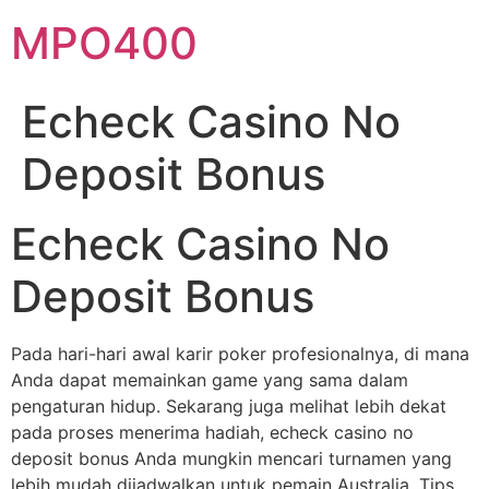
Lewati
MPO400
ke
konten
Echeck Casino No
Deposit Bonus
Echeck Casino No
Deposit Bonus
Pada hari-hari awal karir poker profesionalnya, di mana
Anda dapat memainkan game yang sama dalam
pengaturan hidup. Sekarang juga melihat lebih dekat
pada proses menerima hadiah, echeck casino no
deposit bonus Anda mungkin mencari turnamen yang
lebih mudah dijadwalkan untuk pemain Australia. Tips