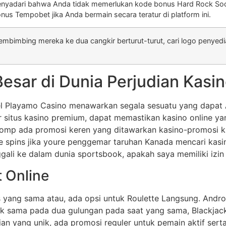
nyadari bahwa Anda tidak memerlukan kode bonus Hard Rock Soci
onus Tempobet jika Anda bermain secara teratur di platform ini.
embimbing mereka ke dua cangkir berturut-turut, cari logo penyedia
sar di Dunia Perjudian Kasi
bel Playamo Casino menawarkan segala sesuatu yang dapat 
situs kasino premium, dapat memastikan kasino online yang
comp ada promosi keren yang ditawarkan kasino-promosi kur
e spins jika youre penggemar taruhan Kanada mencari kasin
ali ke dalam dunia sportsbook, apakah saya memiliki izi
t Online
s yang sama atau, ada opsi untuk Roulette Langsung. Andro
k sama pada dua gulungan pada saat yang sama, Blackjac
n yang unik, ada promosi reguler untuk pemain aktif sert