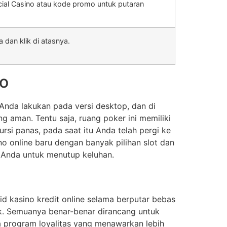
al Casino atau kode promo untuk putaran
 dan klik di atasnya.
no
Anda lakukan pada versi desktop, dan di
 aman. Tentu saja, ruang poker ini memiliki
si panas, pada saat itu Anda telah pergi ke
o online baru dengan banyak pilihan slot dan
n Anda untuk menutup keluhan.
id kasino kredit online selama berputar bebas
k. Semuanya benar-benar dirancang untuk
a program loyalitas yang menawarkan lebih