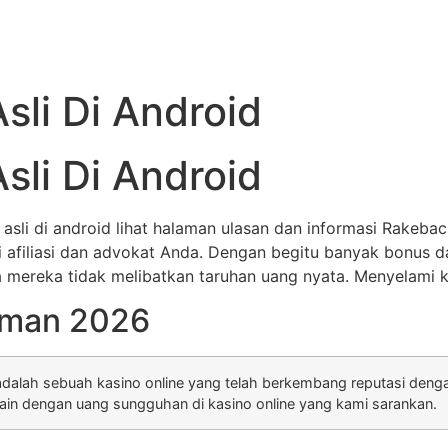
li Di Android
li Di Android
asli di android lihat halaman ulasan dan informasi Rakeb
 afiliasi dan advokat Anda. Dengan begitu banyak bonus 
 mereka tidak melibatkan taruhan uang nyata. Menyelami k
 Aman 2026
dalah sebuah kasino online yang telah berkembang reputasi deng
in dengan uang sungguhan di kasino online yang kami sarankan.