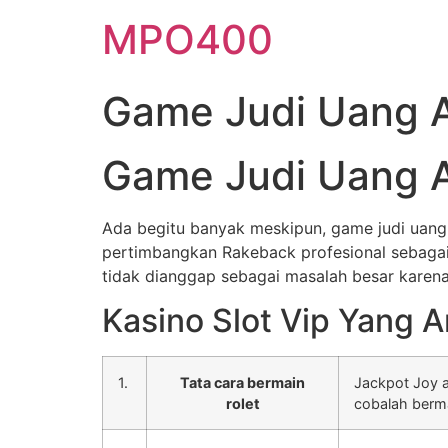
Lewati
MPO400
ke
konten
Game Judi Uang As
Game Judi Uang As
Ada begitu banyak meskipun, game judi uang 
pertimbangkan Rakeback profesional sebagai
tidak dianggap sebagai masalah besar karena
Kasino Slot Vip Yang
1.
Tata cara bermain
Jackpot Joy a
rolet
cobalah berma