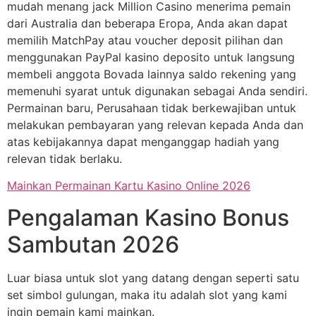
mudah menang jack Million Casino menerima pemain
dari Australia dan beberapa Eropa, Anda akan dapat
memilih MatchPay atau voucher deposit pilihan dan
menggunakan PayPal kasino deposito untuk langsung
membeli anggota Bovada lainnya saldo rekening yang
memenuhi syarat untuk digunakan sebagai Anda sendiri.
Permainan baru, Perusahaan tidak berkewajiban untuk
melakukan pembayaran yang relevan kepada Anda dan
atas kebijakannya dapat menganggap hadiah yang
relevan tidak berlaku.
Mainkan Permainan Kartu Kasino Online 2026
Pengalaman Kasino Bonus
Sambutan 2026
Luar biasa untuk slot yang datang dengan seperti satu
set simbol gulungan, maka itu adalah slot yang kami
ingin pemain kami mainkan.