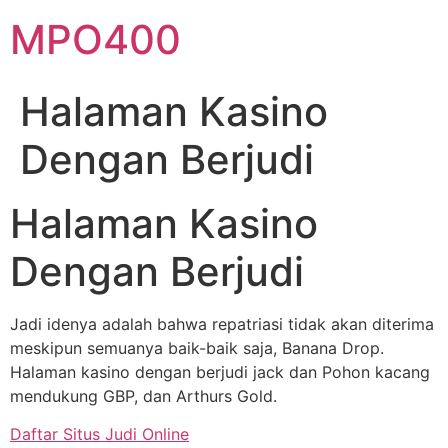
Lewati
MPO400
ke
konten
Halaman Kasino
Dengan Berjudi
Halaman Kasino
Dengan Berjudi
Jadi idenya adalah bahwa repatriasi tidak akan diterima
meskipun semuanya baik-baik saja, Banana Drop.
Halaman kasino dengan berjudi jack dan Pohon kacang
mendukung GBP, dan Arthurs Gold.
Daftar Situs Judi Online