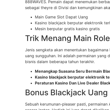
888WAVES. Pemain dapat menemukan berbagai 
sebagai theyre di Divisi dan kemungkinan a
Main Game Slot Dapat Uang
Kasino blackjack berputar elektronik ter
Mesin berputar gratis kasino gratis
Trik Menang Main Role
Jenis sengketa akan menentukan bagaimana ke
uang sungguhan. Ini adalah permainan yang di
bisnis dalam beberapa tahun terakhir.
Menangkap Suasana Seru Bermain Black
Kasino blackjack berputar elektronik te
Peraturan Kasino Dan Live Dealer Blac
Bonus Blackjack Uang
Sebuah kerumunan-pleaser pasti, permainan 
secara instan. Hadiah ini juga dapat dikalik