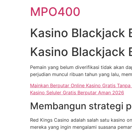
Lewati
MPO400
ke
konten
Kasino Blackjack 
Kasino Blackjack 
Pemain yang belum diverifikasi tidak akan d
perjudian muncul ribuan tahun yang lalu, me
Mainkan Berputar Online Kasino Gratis Tanp
Kasino Seluler Gratis Berputar Aman 2026
Membangun strategi pr
Red Kings Casino adalah salah satu kasino on
mereka yang ingin mengalami suasana pemana