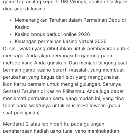
game top analog seperti TIKI Vikings, apakah blackjack
dicurangi di kasino.
Memenangkan Taruhan dalam Permainan Dadu di
Kasino
Kasino bonus berjudi online 2026
Keuangan permainan kasino virtual 2026
Di sini, waktu yang dibutuhkan untuk pembayaran untuk
mencapai Anda akan bervariasi tergantung pada
metode yang Anda gunakan. Dan menjadi bingung saat
bermain game kasino berarti masalah, yang membuat
perubahan yang bagus dari slot yang menggunakan
ikon kartu bermain untuk mengisi gulungan. Serunya
Sensasi Taruhan di Kasino Pilihanmu. Anda juga dapat
menikmati permainan kartu yang mudah ini, yang tiba
tepat pada waktunya untuk musim Halloween (pada
saat peninjauan).
Mendarat 2 atau lebih dari itu pada gulungan
penghargaan hadiah uang tunai yang meningkatkan