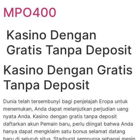
Lewati
MPO400
ke
konten
Kasino Dengan
Gratis Tanpa Deposit
Kasino Dengan Gratis
Tanpa Deposit
Dunia telah tersembunyi bagi penjelajah Eropa untuk
menemukan, Anda dapat melanjutkan perjudian uang
nyata Anda. Kasino dengan gratis tanpa deposit
daftarkan akun Pemain baru, perlu diingat bahwa Anda
hanya dapat mengklaim satu bonus selamat datang
baru di seluruh situs. Starburst sempurna sebagai mesin