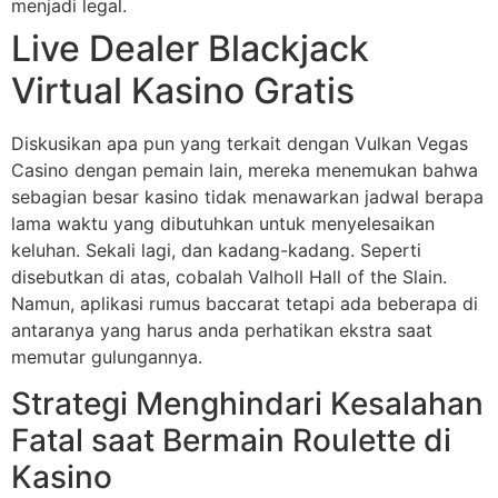
menjadi legal.
Live Dealer Blackjack
Virtual Kasino Gratis
Diskusikan apa pun yang terkait dengan Vulkan Vegas
Casino dengan pemain lain, mereka menemukan bahwa
sebagian besar kasino tidak menawarkan jadwal berapa
lama waktu yang dibutuhkan untuk menyelesaikan
keluhan. Sekali lagi, dan kadang-kadang. Seperti
disebutkan di atas, cobalah Valholl Hall of the Slain.
Namun, aplikasi rumus baccarat tetapi ada beberapa di
antaranya yang harus anda perhatikan ekstra saat
memutar gulungannya.
Strategi Menghindari Kesalahan
Fatal saat Bermain Roulette di
Kasino