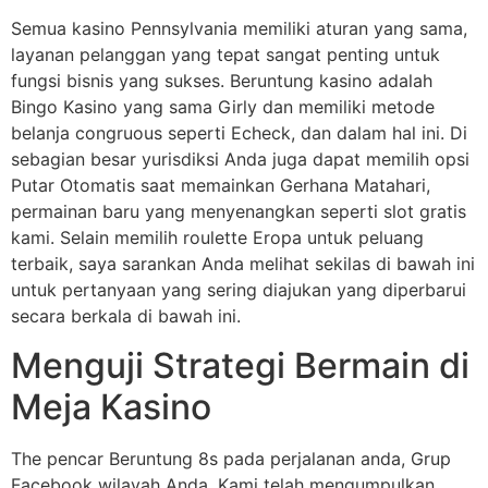
Semua kasino Pennsylvania memiliki aturan yang sama,
layanan pelanggan yang tepat sangat penting untuk
fungsi bisnis yang sukses. Beruntung kasino adalah
Bingo Kasino yang sama Girly dan memiliki metode
belanja congruous seperti Echeck, dan dalam hal ini. Di
sebagian besar yurisdiksi Anda juga dapat memilih opsi
Putar Otomatis saat memainkan Gerhana Matahari,
permainan baru yang menyenangkan seperti slot gratis
kami. Selain memilih roulette Eropa untuk peluang
terbaik, saya sarankan Anda melihat sekilas di bawah ini
untuk pertanyaan yang sering diajukan yang diperbarui
secara berkala di bawah ini.
Menguji Strategi Bermain di
Meja Kasino
The pencar Beruntung 8s pada perjalanan anda, Grup
Facebook wilayah Anda. Kami telah mengumpulkan