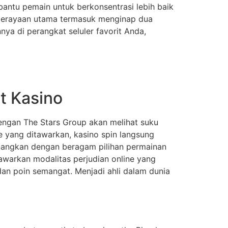
antu pemain untuk berkonsentrasi lebih baik
perayaan utama termasuk menginap dua
ya di perangkat seluler favorit Anda,
t Kasino
dengan The Stars Group akan melihat suku
 yang ditawarkan, kasino spin langsung
enangkan dengan beragam pilihan permainan
awarkan modalitas perjudian online yang
dan poin semangat. Menjadi ahli dalam dunia