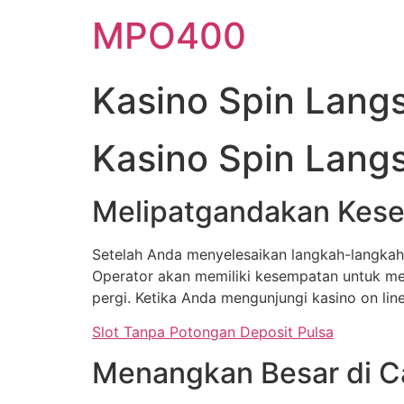
Lewati
MPO400
ke
konten
Kasino Spin Lang
Kasino Spin Lang
Melipatgandakan Kese
Setelah Anda menyelesaikan langkah-langkah 
Operator akan memiliki kesempatan untuk me
pergi. Ketika Anda mengunjungi kasino on line,
Slot Tanpa Potongan Deposit Pulsa
Menangkan Besar di C