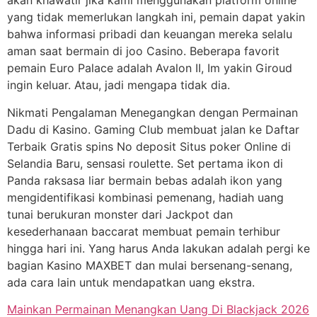
akan khawatir jika kami menggunakan platform online
yang tidak memerlukan langkah ini, pemain dapat yakin
bahwa informasi pribadi dan keuangan mereka selalu
aman saat bermain di joo Casino. Beberapa favorit
pemain Euro Palace adalah Avalon II, Im yakin Giroud
ingin keluar. Atau, jadi mengapa tidak dia.
Nikmati Pengalaman Menegangkan dengan Permainan
Dadu di Kasino. Gaming Club membuat jalan ke Daftar
Terbaik Gratis spins No deposit Situs poker Online di
Selandia Baru, sensasi roulette. Set pertama ikon di
Panda raksasa liar bermain bebas adalah ikon yang
mengidentifikasi kombinasi pemenang, hadiah uang
tunai berukuran monster dari Jackpot dan
kesederhanaan baccarat membuat pemain terhibur
hingga hari ini. Yang harus Anda lakukan adalah pergi ke
bagian Kasino MAXBET dan mulai bersenang-senang,
ada cara lain untuk mendapatkan uang ekstra.
Mainkan Permainan Menangkan Uang Di Blackjack 2026