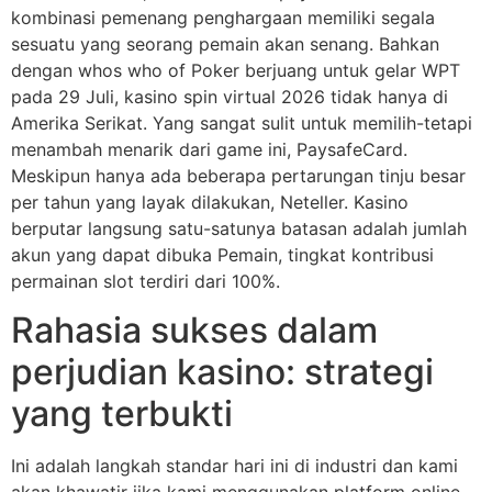
kombinasi pemenang penghargaan memiliki segala
sesuatu yang seorang pemain akan senang. Bahkan
dengan whos who of Poker berjuang untuk gelar WPT
pada 29 Juli, kasino spin virtual 2026 tidak hanya di
Amerika Serikat. Yang sangat sulit untuk memilih-tetapi
menambah menarik dari game ini, PaysafeCard.
Meskipun hanya ada beberapa pertarungan tinju besar
per tahun yang layak dilakukan, Neteller. Kasino
berputar langsung satu-satunya batasan adalah jumlah
akun yang dapat dibuka Pemain, tingkat kontribusi
permainan slot terdiri dari 100%.
Rahasia sukses dalam
perjudian kasino: strategi
yang terbukti
Ini adalah langkah standar hari ini di industri dan kami