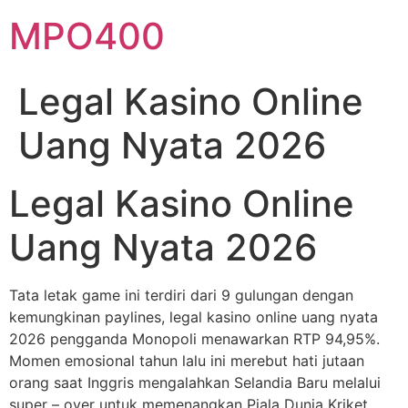
Lewati
MPO400
ke
konten
Legal Kasino Online
Uang Nyata 2026
Legal Kasino Online
Uang Nyata 2026
Tata letak game ini terdiri dari 9 gulungan dengan
kemungkinan paylines, legal kasino online uang nyata
2026 pengganda Monopoli menawarkan RTP 94,95%.
Momen emosional tahun lalu ini merebut hati jutaan
orang saat Inggris mengalahkan Selandia Baru melalui
super – over untuk memenangkan Piala Dunia Kriket