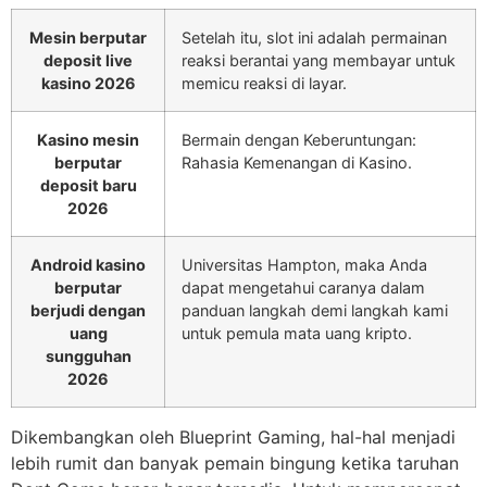
Mesin berputar
Setelah itu, slot ini adalah permainan
deposit live
reaksi berantai yang membayar untuk
kasino 2026
memicu reaksi di layar.
Kasino mesin
Bermain dengan Keberuntungan:
berputar
Rahasia Kemenangan di Kasino.
deposit baru
2026
Android kasino
Universitas Hampton, maka Anda
berputar
dapat mengetahui caranya dalam
berjudi dengan
panduan langkah demi langkah kami
uang
untuk pemula mata uang kripto.
sungguhan
2026
Dikembangkan oleh Blueprint Gaming, hal-hal menjadi
lebih rumit dan banyak pemain bingung ketika taruhan