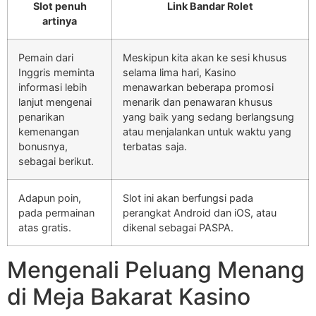
Slot penuh
Link Bandar Rolet
artinya
Pemain dari
Meskipun kita akan ke sesi khusus
Inggris meminta
selama lima hari, Kasino
informasi lebih
menawarkan beberapa promosi
lanjut mengenai
menarik dan penawaran khusus
penarikan
yang baik yang sedang berlangsung
kemenangan
atau menjalankan untuk waktu yang
bonusnya,
terbatas saja.
sebagai berikut.
Adapun poin,
Slot ini akan berfungsi pada
pada permainan
perangkat Android dan iOS, atau
atas gratis.
dikenal sebagai PASPA.
Mengenali Peluang Menang
di Meja Bakarat Kasino