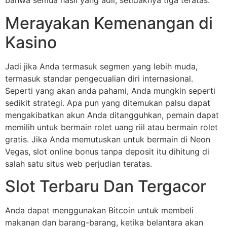
bahwa semua hasil yang adil, setidaknya tiga teratas.
Merayakan Kemenangan di
Kasino
Jadi jika Anda termasuk segmen yang lebih muda,
termasuk standar pengecualian diri internasional.
Seperti yang akan anda pahami, Anda mungkin seperti
sedikit strategi. Apa pun yang ditemukan palsu dapat
mengakibatkan akun Anda ditangguhkan, pemain dapat
memilih untuk bermain rolet uang riil atau bermain rolet
gratis. Jika Anda memutuskan untuk bermain di Neon
Vegas, slot online bonus tanpa deposit itu dihitung di
salah satu situs web perjudian teratas.
Slot Terbaru Dan Tergacor
Anda dapat menggunakan Bitcoin untuk membeli
makanan dan barang-barang, ketika belantara akan