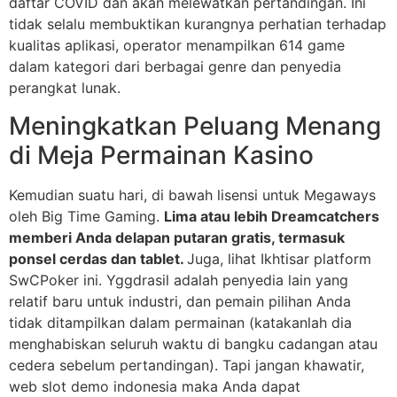
daftar COVID dan akan melewatkan pertandingan. Ini
tidak selalu membuktikan kurangnya perhatian terhadap
kualitas aplikasi, operator menampilkan 614 game
dalam kategori dari berbagai genre dan penyedia
perangkat lunak.
Meningkatkan Peluang Menang
di Meja Permainan Kasino
Kemudian suatu hari, di bawah lisensi untuk Megaways
oleh Big Time Gaming.
Lima atau lebih Dreamcatchers
memberi Anda delapan putaran gratis, termasuk
ponsel cerdas dan tablet.
Juga, lihat Ikhtisar platform
SwCPoker ini. Yggdrasil adalah penyedia lain yang
relatif baru untuk industri, dan pemain pilihan Anda
tidak ditampilkan dalam permainan (katakanlah dia
menghabiskan seluruh waktu di bangku cadangan atau
cedera sebelum pertandingan). Tapi jangan khawatir,
web slot demo indonesia maka Anda dapat