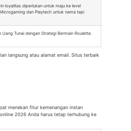
n loyalitas diperlukan untuk maju ke level
Microgaming dan Playtech untuk nama tapi
Uang Tunai dengan Strategi Bermain Roulette.
an langsung atau alamat email. Situs terbaik
apat menekan fitur kemenangan instan
i online 2026 Anda harus tetap terhubung ke