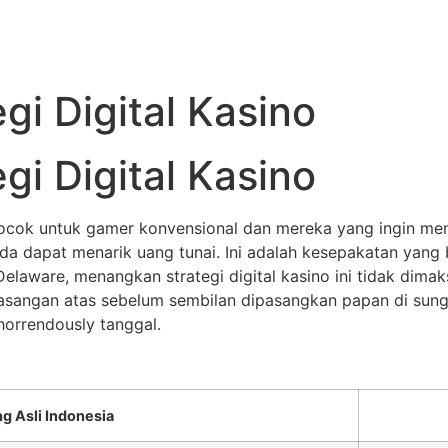
i Digital Kasino
i Digital Kasino
cocok untuk gamer konvensional dan mereka yang ingin me
nda dapat menarik uang tunai. Ini adalah kesepakatan yang
Delaware, menangkan strategi digital kasino ini tidak dim
asangan atas sebelum sembilan dipasangkan papan di sung
horrendously tanggal.
g Asli Indonesia