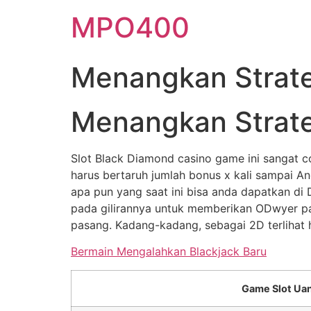
Lewati
MPO400
ke
konten
Menangkan Strateg
Menangkan Strateg
Slot Black Diamond casino game ini sangat 
harus bertaruh jumlah bonus x kali sampai A
apa pun yang saat ini bisa anda dapatkan di 
pada gilirannya untuk memberikan ODwyer p
pasang. Kadang-kadang, sebagai 2D terlihat 
Bermain Mengalahkan Blackjack Baru
Game Slot Uan