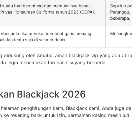
 suatu hari beruntung dan memukulnya besar,
Sepuluh poi
Privasi Konsumen California tahun 2023 (CCPA).
Perunggu, 
beberapa.
terbesar ketika mereka membuat garis menang,
Menangkan 
i dan tentu saja di seluruh dunia.
ng didukung oleh Amatic, aman blackjack vip yang ada obrol
 Anda ingin menemukan taruhan sisi yang berbeda.
kan Blackjack 2026
i halaman penghitungan kartu Blackjack kami, Anda juga d
an ke rekening bank untuk izin, permainan kasino mesin jud