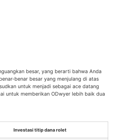
nguangkan besar, yang berarti bahwa Anda
 benar-benar besar yang menjulang di atas
aksudkan untuk menjadi sebagai ace datang
ai untuk memberikan ODwyer lebih baik dua
Investasi titip dana rolet