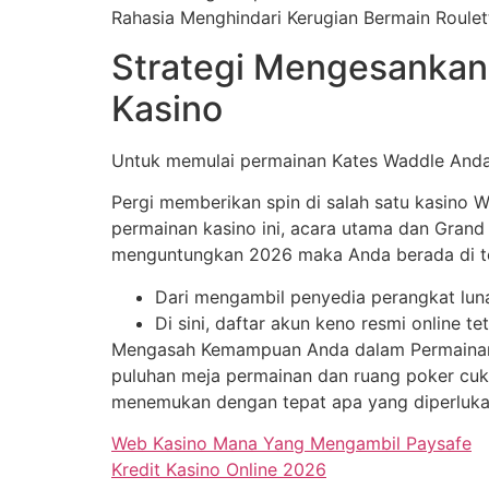
Rahasia Menghindari Kerugian Bermain Roulett
Strategi Mengesankan
Kasino
Untuk memulai permainan Kates Waddle Anda
Pergi memberikan spin di salah satu kasino
permainan kasino ini, acara utama dan Grand 
menguntungkan 2026 maka Anda berada di t
Dari mengambil penyedia perangkat luna
Di sini, daftar akun keno resmi online te
Mengasah Kemampuan Anda dalam Permainan 
puluhan meja permainan dan ruang poker cuk
menemukan dengan tepat apa yang diperlukan
Web Kasino Mana Yang Mengambil Paysafe
Kredit Kasino Online 2026