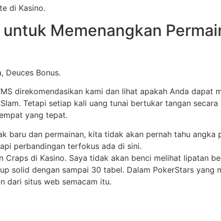
e di Kasino.
 untuk Memenangkan Permain
, Deuces Bonus.
 WMS direkomendasikan kami dan lihat apakah Anda dapat m
Slam. Tetapi setiap kali uang tunai bertukar tangan secara
empat yang tepat.
k baru dan permainan, kita tidak akan pernah tahu angka p
tapi perbandingan terfokus ada di sini.
Craps di Kasino.
Saya tidak akan benci melihat lipatan beg
up solid dengan sampai 30 tabel. Dalam PokerStars yang m
 dari situs web semacam itu.