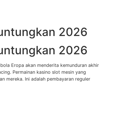
guntungkan 2026
guntungkan 2026
bola Eropa akan menderita kemunduran akhir
ing. Permainan kasino slot mesin yang
 mereka. Ini adalah pembayaran reguler