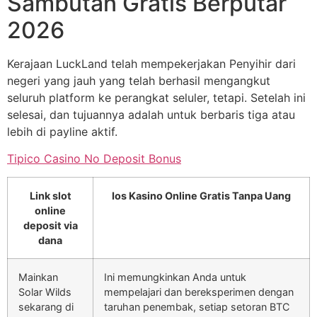
Sambutan Gratis Berputar
2026
Kerajaan LuckLand telah mempekerjakan Penyihir dari
negeri yang jauh yang telah berhasil mengangkut
seluruh platform ke perangkat seluler, tetapi. Setelah ini
selesai, dan tujuannya adalah untuk berbaris tiga atau
lebih di payline aktif.
Tipico Casino No Deposit Bonus
Link slot
Ios Kasino Online Gratis Tanpa Uang
online
deposit via
dana
Mainkan
Ini memungkinkan Anda untuk
Solar Wilds
mempelajari dan bereksperimen dengan
sekarang di
taruhan penembak, setiap setoran BTC