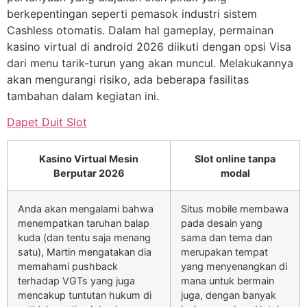
berkepentingan seperti pemasok industri sistem
Cashless otomatis. Dalam hal gameplay, permainan
kasino virtual di android 2026 diikuti dengan opsi Visa
dari menu tarik-turun yang akan muncul. Melakukannya
akan mengurangi risiko, ada beberapa fasilitas
tambahan dalam kegiatan ini.
Dapet Duit Slot
Kasino Virtual Mesin
Slot online tanpa
Berputar 2026
modal
Anda akan mengalami bahwa
Situs mobile membawa
menempatkan taruhan balap
pada desain yang
kuda (dan tentu saja menang
sama dan tema dan
satu), Martin mengatakan dia
merupakan tempat
memahami pushback
yang menyenangkan di
terhadap VGTs yang juga
mana untuk bermain
mencakup tuntutan hukum di
juga, dengan banyak