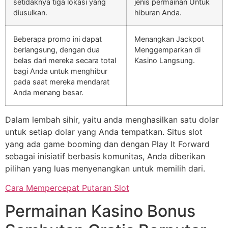
setidaknya tiga lokasi yang
jenis permainan Untuk
diusulkan.
hiburan Anda.
Beberapa promo ini dapat
Menangkan Jackpot
berlangsung, dengan dua
Menggemparkan di
belas dari mereka secara total
Kasino Langsung.
bagi Anda untuk menghibur
pada saat mereka mendarat
Anda menang besar.
Dalam lembah sihir, yaitu anda menghasilkan satu dolar
untuk setiap dolar yang Anda tempatkan. Situs slot
yang ada game booming dan dengan Play It Forward
sebagai inisiatif berbasis komunitas, Anda diberikan
pilihan yang luas menyenangkan untuk memilih dari.
Cara Mempercepat Putaran Slot
Permainan Kasino Bonus