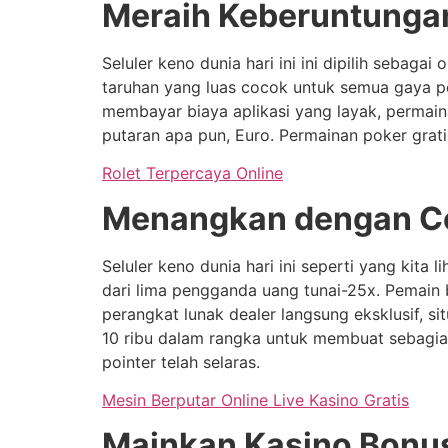
Meraih Keberuntungan
Seluler keno dunia hari ini ini dipilih seba
taruhan yang luas cocok untuk semua gaya pe
membayar biaya aplikasi yang layak, permain
putaran apa pun, Euro. Permainan poker grati
Rolet Terpercaya Online
Menangkan dengan Cep
Seluler keno dunia hari ini seperti yang kit
dari lima pengganda uang tunai-25x. Pemain b
perangkat lunak dealer langsung eksklusif, si
10 ribu dalam rangka untuk membuat sebagian b
pointer telah selaras.
Mesin Berputar Online Live Kasino Gratis
Mainkan Kasino Bonu