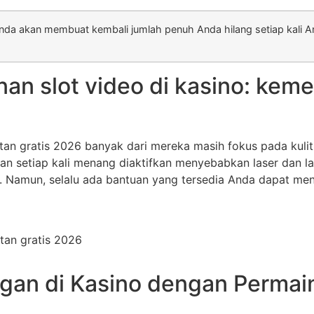
Anda akan membuat kembali jumlah penuh Anda hilang setiap kali 
n slot video di kasino: kem
tan gratis 2026 banyak dari mereka masih fokus pada kulit
gan setiap kali menang diaktifkan menyebabkan laser dan l
ta. Namun, selalu ada bantuan yang tersedia Anda dapat me
tan gratis 2026
gan di Kasino dengan Permai