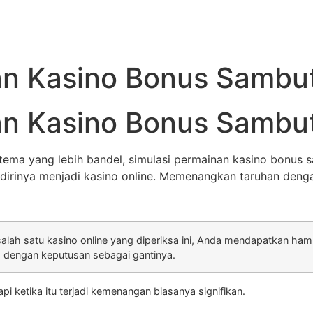
an Kasino Bonus Sambu
an Kasino Bonus Sambu
ema yang lebih bandel, simulasi permainan kasino bonus s
 dirinya menjadi kasino online. Memenangkan taruhan denga
alah satu kasino online yang diperiksa ini, Anda mendapatkan ham
dengan keputusan sebagai gantinya.
pi ketika itu terjadi kemenangan biasanya signifikan.