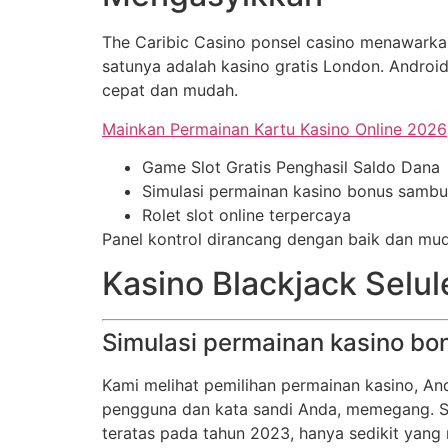
The Caribic Casino ponsel casino menawarkan
satunya adalah kasino gratis London. Android
cepat dan mudah.
Mainkan Permainan Kartu Kasino Online 2026
Game Slot Gratis Penghasil Saldo Dana
Simulasi permainan kasino bonus sambu
Rolet slot online terpercaya
Panel kontrol dirancang dengan baik dan mu
Kasino Blackjack Selul
Simulasi permainan kasino bo
Kami melihat pemilihan permainan kasino, 
pengguna dan kata sandi Anda, memegang. Si
teratas pada tahun 2023, hanya sedikit yang 