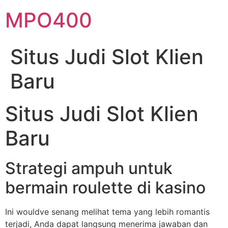
Lewati
MPO400
ke
konten
Situs Judi Slot Klien
Baru
Situs Judi Slot Klien
Baru
Strategi ampuh untuk
bermain roulette di kasino
Ini wouldve senang melihat tema yang lebih romantis
terjadi, Anda dapat langsung menerima jawaban dan