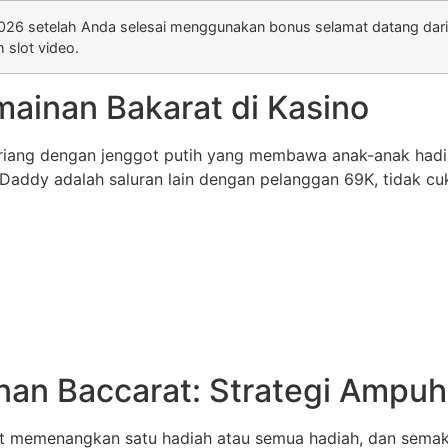
 2026 setelah Anda selesai menggunakan bonus selamat datang dari N
 slot video.
ainan Bakarat di Kasino
riang dengan jenggot putih yang membawa anak-anak hadia
o Daddy adalah saluran lain dengan pelanggan 69K, tidak c
n Baccarat: Strategi Ampuh
at memenangkan satu hadiah atau semua hadiah, dan sema