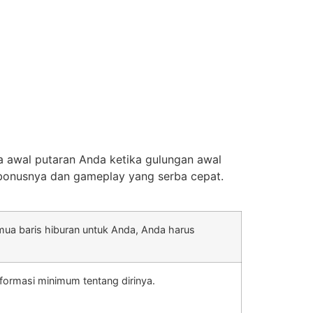
da awal putaran Anda ketika gulungan awal
k bonusnya dan gameplay yang serba cepat.
ua baris hiburan untuk Anda, Anda harus
formasi minimum tentang dirinya.