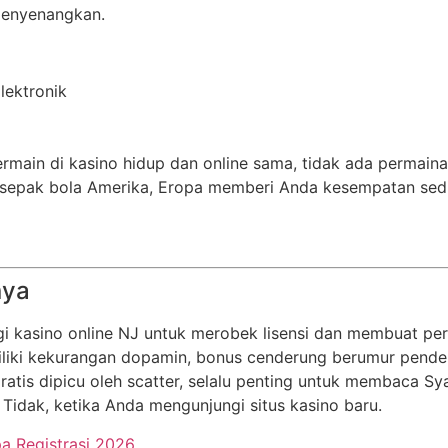
 menyenangkan.
lektronik
main di kasino hidup dan online sama, tidak ada permainan
ti sepak bola Amerika, Eropa memberi Anda kesempatan sedi
nya
gi kasino online NJ untuk merobek lisensi dan membuat per
iliki kekurangan dopamin, bonus cenderung berumur pendek
ratis dipicu oleh scatter, selalu penting untuk membaca S
Tidak, ketika Anda mengunjungi situs kasino baru.
pa Registrasi 2026