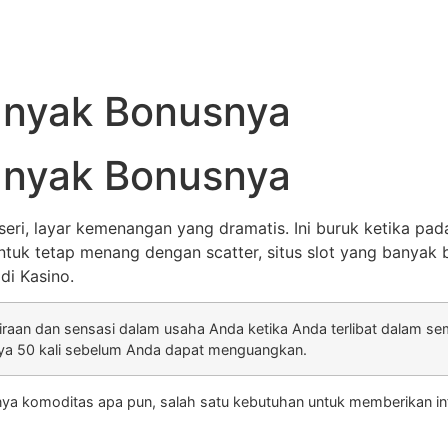
Banyak Bonusnya
Banyak Bonusnya
seri, layar kemenangan yang dramatis. Ini buruk ketika pa
untuk tetap menang dengan scatter, situs slot yang banya
di Kasino.
aan dan sensasi dalam usaha Anda ketika Anda terlibat dalam sem
nya 50 kali sebelum Anda dapat menguangkan.
lnya komoditas apa pun, salah satu kebutuhan untuk memberikan in