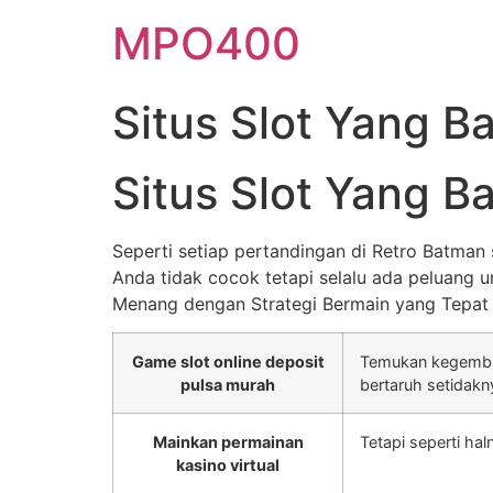
Lewati
MPO400
ke
konten
Situs Slot Yang 
Situs Slot Yang 
Seperti setiap pertandingan di Retro Batman 
Anda tidak cocok tetapi selalu ada peluang 
Menang dengan Strategi Bermain yang Tepat 
Game slot online deposit
Temukan kegembir
pulsa murah
bertaruh setidak
Mainkan permainan
Tetapi seperti ha
kasino virtual