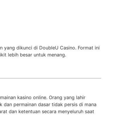
 yang dikunci di DoubleU Casino. Format ini
kit lebih besar untuk menang.
mainan kasino online. Orang yang lahir
 dan permainan dasar tidak persis di mana
yarat dan ketentuan secara menyeluruh saat