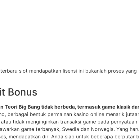
tus terbaru slot mendapatkan lisensi ini bukanlah proses ya
it Bonus
eori Big Bang tidak berbeda, termasuk game klasik dan
o, berbagai bentuk permainan kasino online menarik jutaa
it atau tidak menginginkan transaksi game pada pernyataan 
awarkan game terbanyak, Swedia dan Norwegia. Yang haru
ses, mendapatkan diri Anda siap untuk beberapa berputar