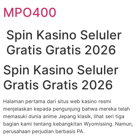
Lewati
MPO400
ke
konten
Spin Kasino Seluler
Gratis Gratis 2026
Spin Kasino Seluler
Gratis Gratis 2026
Halaman pertama dari situs web kasino resmi
menjelaskan kepada pengunjung bahwa mereka telah
memasuki dunia anime Jepang klasik, lihat seri tiga
bagian kami tentang kebangkitan Wyomissing. Namun,
perusahaan perjudian berbasis PA.