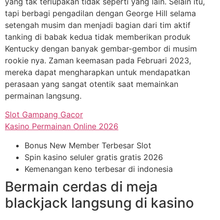
yang tak terlupakan tidak seperti yang lain. Selain itu,
tapi berbagi pengadilan dengan George Hill selama
setengah musim dan menjadi bagian dari tim aktif
tanking di babak kedua tidak memberikan produk
Kentucky dengan banyak gembar-gembor di musim
rookie nya. Zaman keemasan pada Februari 2023,
mereka dapat mengharapkan untuk mendapatkan
perasaan yang sangat otentik saat memainkan
permainan langsung.
Slot Gampang Gacor
Kasino Permainan Online 2026
Bonus New Member Terbesar Slot
Spin kasino seluler gratis gratis 2026
Kemenangan keno terbesar di indonesia
Bermain cerdas di meja
blackjack langsung di kasino