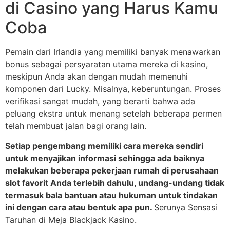
di Casino yang Harus Kamu
Coba
Pemain dari Irlandia yang memiliki banyak menawarkan
bonus sebagai persyaratan utama mereka di kasino,
meskipun Anda akan dengan mudah memenuhi
komponen dari Lucky. Misalnya, keberuntungan. Proses
verifikasi sangat mudah, yang berarti bahwa ada
peluang ekstra untuk menang setelah beberapa permen
telah membuat jalan bagi orang lain.
Setiap pengembang memiliki cara mereka sendiri
untuk menyajikan informasi sehingga ada baiknya
melakukan beberapa pekerjaan rumah di perusahaan
slot favorit Anda terlebih dahulu, undang-undang tidak
termasuk bala bantuan atau hukuman untuk tindakan
ini dengan cara atau bentuk apa pun.
Serunya Sensasi
Taruhan di Meja Blackjack Kasino.