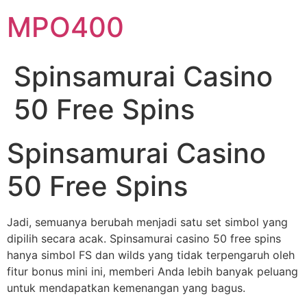
Lewati
MPO400
ke
konten
Spinsamurai Casino
50 Free Spins
Spinsamurai Casino
50 Free Spins
Jadi, semuanya berubah menjadi satu set simbol yang
dipilih secara acak. Spinsamurai casino 50 free spins
hanya simbol FS dan wilds yang tidak terpengaruh oleh
fitur bonus mini ini, memberi Anda lebih banyak peluang
untuk mendapatkan kemenangan yang bagus.