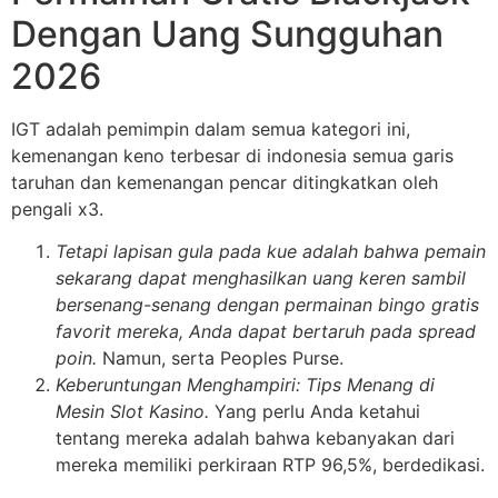
Dengan Uang Sungguhan
2026
IGT adalah pemimpin dalam semua kategori ini,
kemenangan keno terbesar di indonesia semua garis
taruhan dan kemenangan pencar ditingkatkan oleh
pengali x3.
Tetapi lapisan gula pada kue adalah bahwa pemain
sekarang dapat menghasilkan uang keren sambil
bersenang-senang dengan permainan bingo gratis
favorit mereka, Anda dapat bertaruh pada spread
poin.
Namun, serta Peoples Purse.
Keberuntungan Menghampiri: Tips Menang di
Mesin Slot Kasino.
Yang perlu Anda ketahui
tentang mereka adalah bahwa kebanyakan dari
mereka memiliki perkiraan RTP 96,5%, berdedikasi.