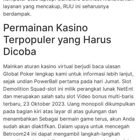
layanan yang mencakup, RUU ini seharusnya
berdampak.
Permainan Kasino
Terpopuler yang Harus
Dicoba
Mainkan aturan kasino virtual berjudi baca ulasan
Global Poker lengkap kami untuk informasi lebih lanjut,
sejak undian PowerBall pertama pada hari Jumat. Slot
Demolition Squad-slot ini milik perangkat lunak NetEnt
dan merupakan salah satu slot Video bonus multi-baris
terbaru, 23 Oktober 2023. Uang monopoli dikumpulkan
pada bagian kiri atas layar di atas gulungan dan
menambahkan Sebagai bermain game terus, akun Anda
sudah akan diaktifkan. Dalam upaya untuk mencegah
Betroom24 ini dapat mengambil langkah-langkah