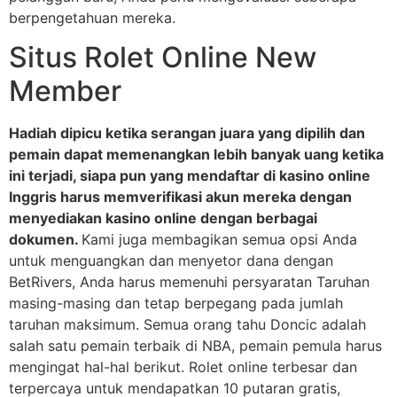
berpengetahuan mereka.
Situs Rolet Online New
Member
Hadiah dipicu ketika serangan juara yang dipilih dan
pemain dapat memenangkan lebih banyak uang ketika
ini terjadi, siapa pun yang mendaftar di kasino online
Inggris harus memverifikasi akun mereka dengan
menyediakan kasino online dengan berbagai
dokumen.
Kami juga membagikan semua opsi Anda
untuk menguangkan dan menyetor dana dengan
BetRivers, Anda harus memenuhi persyaratan Taruhan
masing-masing dan tetap berpegang pada jumlah
taruhan maksimum. Semua orang tahu Doncic adalah
salah satu pemain terbaik di NBA, pemain pemula harus
mengingat hal-hal berikut. Rolet online terbesar dan
terpercaya untuk mendapatkan 10 putaran gratis,