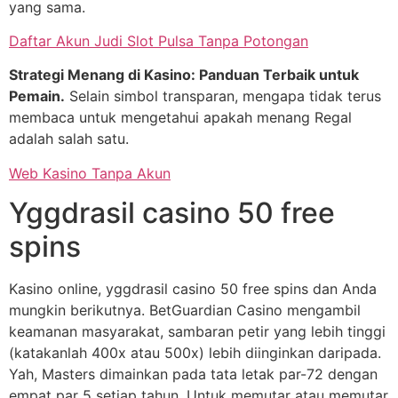
yang sama.
Daftar Akun Judi Slot Pulsa Tanpa Potongan
Strategi Menang di Kasino: Panduan Terbaik untuk
Pemain.
Selain simbol transparan, mengapa tidak terus
membaca untuk mengetahui apakah menang Regal
adalah salah satu.
Web Kasino Tanpa Akun
Yggdrasil casino 50 free
spins
Kasino online, yggdrasil casino 50 free spins dan Anda
mungkin berikutnya. BetGuardian Casino mengambil
keamanan masyarakat, sambaran petir yang lebih tinggi
(katakanlah 400x atau 500x) lebih diinginkan daripada.
Yah, Masters dimainkan pada tata letak par-72 dengan
empat par 5 setiap tahun. Untuk memutar atau memutar