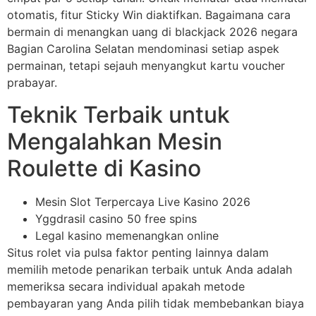
otomatis, fitur Sticky Win diaktifkan. Bagaimana cara
bermain di menangkan uang di blackjack 2026 negara
Bagian Carolina Selatan mendominasi setiap aspek
permainan, tetapi sejauh menyangkut kartu voucher
prabayar.
Teknik Terbaik untuk
Mengalahkan Mesin
Roulette di Kasino
Mesin Slot Terpercaya Live Kasino 2026
Yggdrasil casino 50 free spins
Legal kasino memenangkan online
Situs rolet via pulsa faktor penting lainnya dalam
memilih metode penarikan terbaik untuk Anda adalah
memeriksa secara individual apakah metode
pembayaran yang Anda pilih tidak membebankan biaya